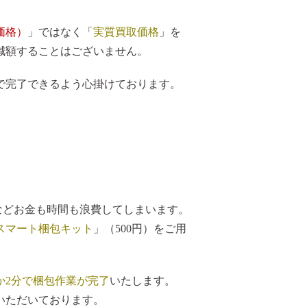
価格）
」ではなく「
実質買取価格
」を
減額することはございません。
で完了できるよう心掛けております。
。
.などお金も時間も浪費してしまいます。
スマート梱包キット
」（500円）をご用
か2分で梱包作業が完了
いたします。
ていただいております。